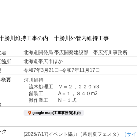
 十勝川維持工事の内 十勝川外管内維持工事
北海道開発局 帯広開発建設部 帯広河川事務所
注者
北海道帯広市ほか
工箇所
期
令和7年3月21日~令和7年11月17日
事概要
河川維持
​ 流木処理工 Ｖ＝２，２２０m3
舗装工 A＝１，８４０m2
​ 雑作業工 N＝１式
考
google map(工事事務所)札内
ンク
(2025/7/17)イベント協力（幕別夏フェスタ）​
（サイ