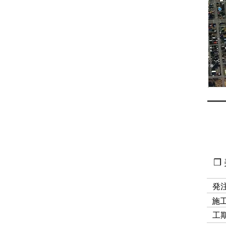
❒
発
​施
工