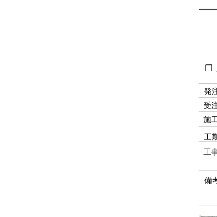
❒
発
受
施
工
工
備