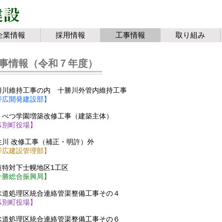
企業情報
採用情報
工事情報
取り組み
事情報（令和７年度）
勝川維持工事の内 十勝川外管内維持工事
帯広開発建設部】
くべつ学園増築改修工事（建築主体）
【幕別町役場】
生川 改修工事（補正・明許）外
帯広建設管理部】
道特対下士幌地区1工区​
十勝総合振興局】
水道処理区統合連絡管渠整備工事その４
幕別町役場】
水道処理区統合連絡管渠整備工事その６