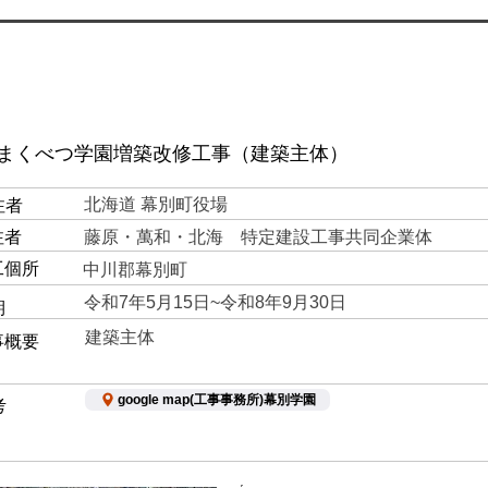
 まくべつ学園増築改修工事（建築主体）
北海道 幕別町役場
注者
注者
藤原・萬和・北海 特定建設工事​共同企業体
工個所
中川郡幕別町
令和7年5月15日~令和8年9月30日
期
建築主体
事概要
google map(工事事務所)幕別学園
考