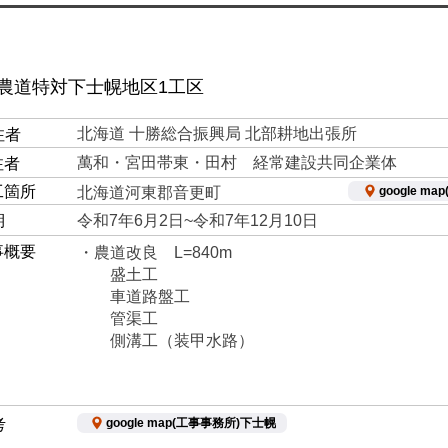
 農道特対下士幌地区1工区
北海道 十勝総合振興局 北部耕地出張所
注者
萬和・宮田帯東・田村 経常建設共同企業体
注者
工箇所
google ma
北海道河東郡音更町
期
令和7年6月2日~令和7年12月10日
事概要
・農道改良 L=840m
盛土工
車道路盤工
管渠工
​ 側溝工（装甲水路）
google map(工事事務所)下士幌
考