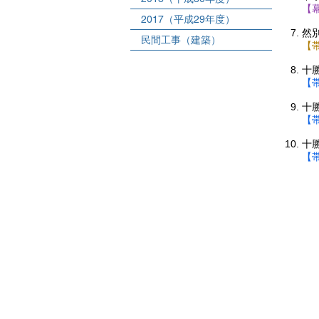
【
2017（平成29年度）
然
民間工事（建築）
【
十
【
十
【
十
【