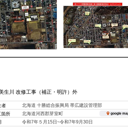
 美生川 改修工事（補正・明許）外
北海道 十勝総合振興局 帯広建設管理部
注者
北海道河西郡芽室町
google m
工箇所
期
令和7年５月15日~令和7年9月30日