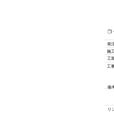
❒
発
​施
工
工
備
リ