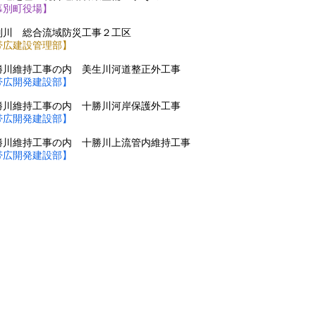
幕別町役場】
別川 総合流域防災工事２工区​
帯広建設管理部】
勝川維持工事の内 美生川河道整正外工事
帯広開発建設部】
勝川維持工事の内 十勝川河岸保護外工事
帯広開発建設部】
勝川維持工事の内 十勝川上流管内維持工事
帯広開発建設部】